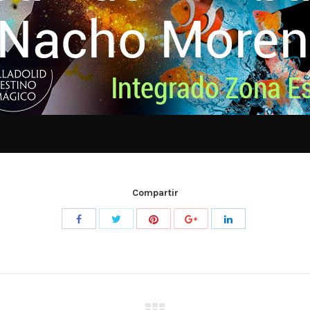
Compartir
Compartir
Compartir
Compartir
Compartir
Compartir
con
con
con
con
con
Twitter
Pinterest
Facebook
Google+
LinkedIn