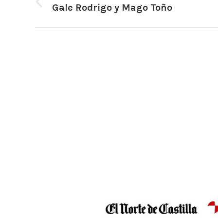
entre
Gale Rodrigo y Mago Toño
Publicación
anterior:
publicaciones